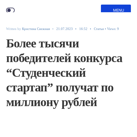
MENU
Written by
Кристина Снежная
•
21.07.2023
•
16:52
•
Статьи
•
Views: 9
Более тысячи
победителей конкурса
“Студенческий
стартап” получат по
миллиону рублей