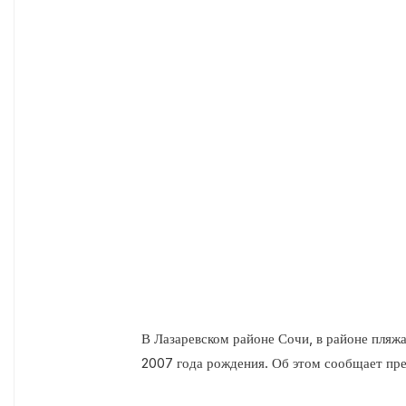
В Лазаревском районе Сочи, в районе 
травмировало девушку 2007 года рож
России по ЮФО.