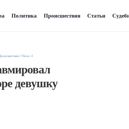
а
Политика
Происшествия
Статьи
Судебн
Происшествия
•
Views: 4
авмировал
ре девушку