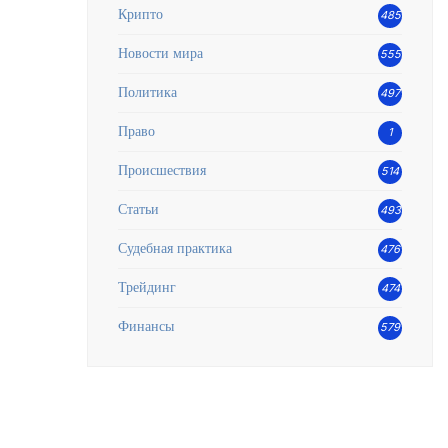
Крипто
485
Новости мира
555
Политика
497
Право
1
Происшествия
514
Статьи
493
Судебная практика
476
Трейдинг
474
Финансы
579