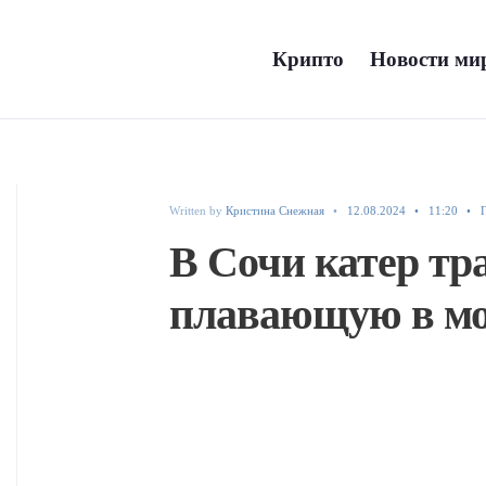
Крипто
Новости мир
Written by
Кристина Снежная
•
12.08.2024
•
11:20
•
В Сочи катер тр
плавающую в мо