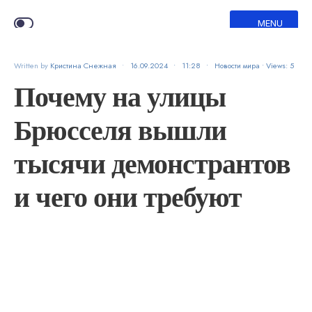
MENU
Written by
Кристина Снежная
•
16.09.2024
•
11:28
•
Новости мира
•
Views: 5
Почему на улицы
Брюсселя вышли
тысячи демонстрантов
и чего они требуют