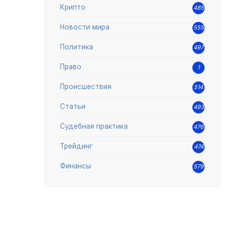
Крипто
485
Новости мира
555
Политика
497
Право
1
Происшествия
514
Статьи
493
Судебная практика
476
Трейдинг
474
Финансы
579