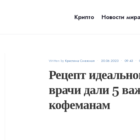
Крипто
Новости мир
Written by
Кристина Снежная
•
20.06.2023
•
09:43
•
Рецепт идеально
врачи дали 5 ва
кофеманам