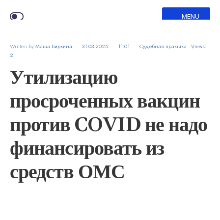
MENU
Written by
Маша Биркина
•
31.03.2025
•
11:01
•
Судебная практика
•
Views:
2
Утилизацию
просроченных вакцин
против COVID не надо
финансировать из
средств ОМС