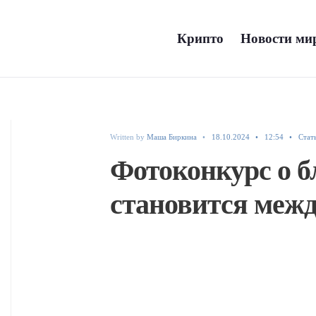
Крипто
Новости мир
Written by
Маша Биркина
•
18.10.2024
•
12:54
•
Стат
Фотоконкурс о б
становится меж