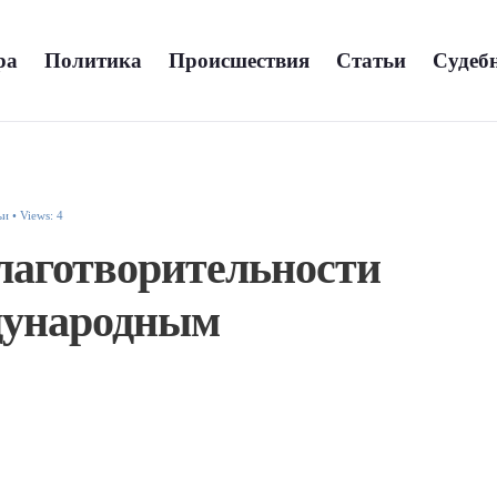
а
Политика
Происшествия
Статьи
Судебн
ьи
•
Views: 4
лаготворительности
дународным