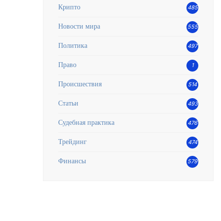
Крипто
485
Новости мира
555
Политика
497
Право
1
Происшествия
514
Статьи
493
Судебная практика
476
Трейдинг
474
Финансы
579