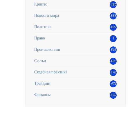
Крипто
485
Новости мира
555
Политика
497
Право
1
Происшествия
514
Статьи
493
Судебная практика
476
Трейдинг
474
Финансы
579