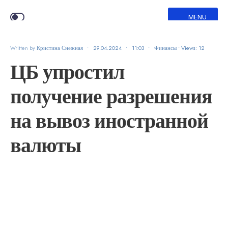
MENU
Written by
Кристина Снежная
•
29.04.2024
•
11:03
•
Финансы
•
Views: 12
ЦБ упростил
получение разрешения
на вывоз иностранной
валюты