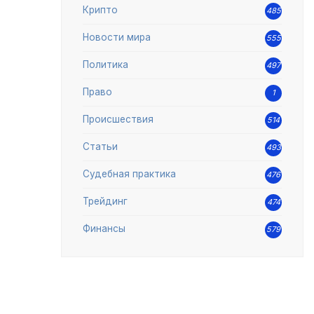
Крипто
485
Новости мира
555
Политика
497
Право
1
Происшествия
514
Статьи
493
Судебная практика
476
Трейдинг
474
Финансы
579