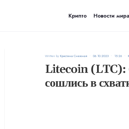
Крипто
Новости мир
Written by
Кристина Снежная
•
06.10.2023
•
15:26
•
Litecoin (LTC):
сошлись в схват